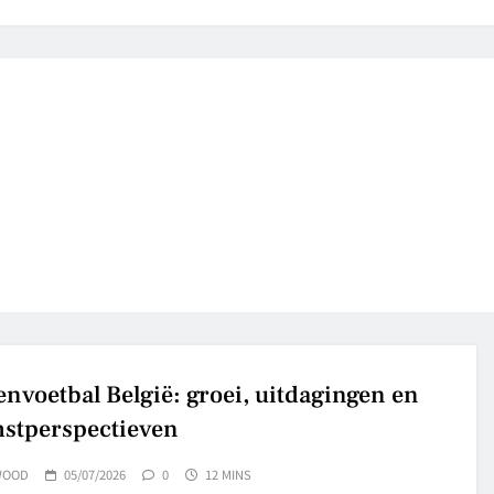
nvoetbal België: groei, uitdagingen en
stperspectieven
WOOD
05/07/2026
0
12 MINS