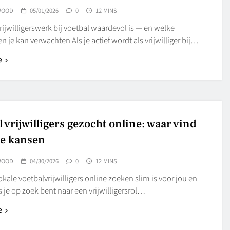
WOOD
05/01/2026
0
12 MINS
jwilligerswerk bij voetbal waardevol is — en welke
n je kan verwachten Als je actief wordt als vrijwilliger bij…
e
 vrijwilligers gezocht online: waar vind
le kansen
WOOD
04/30/2026
0
12 MINS
ale voetbalvrijwilligers online zoeken slim is voor jou en
s je op zoek bent naar een vrijwilligersrol…
e