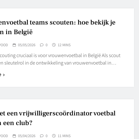
nvoetbal teams scouten: hoe bekijk je
n in België
WOOD
05/05/2026
0
12 MINS
uting cruciaal is voor vrouwenvoetbal in België Als scout
en sleutelrol in de ontwikkeling van vrouwenvoetbal in…
e
et een vrijwilligerscoördinator voetbal
 een club?
WOOD
05/04/2026
0
11 MINS