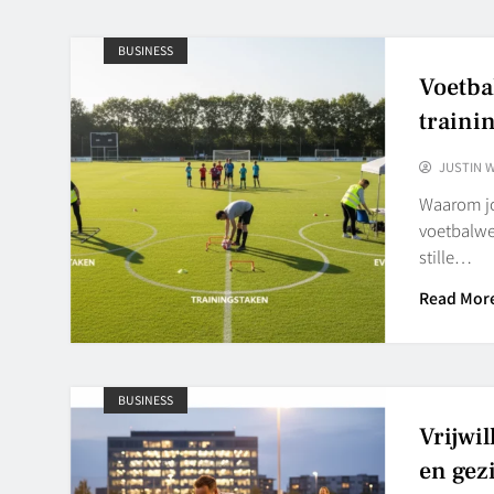
BUSINESS
Voetbal
traini
JUSTIN 
Waarom jou
voetbalwed
stille…
Read Mor
BUSINESS
Vrijwi
en gezi