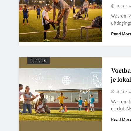
JUSTIN 
Waarom vri
uitdaginge
Read Mor
BUSINESS
Voetbal
je loka
JUSTIN 
Waarom lok
de club Al
Read Mor