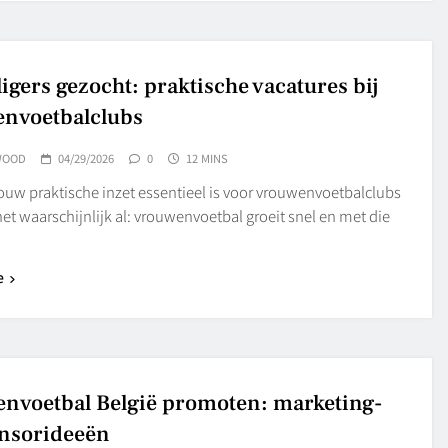
ligers gezocht: praktische vacatures bij
nvoetbalclubs
WOOD
04/29/2026
0
12 MINS
uw praktische inzet essentieel is voor vrouwenvoetbalclubs
et waarschijnlijk al: vrouwenvoetbal groeit snel en met die
e
nvoetbal België promoten: marketing-
nsorideeën