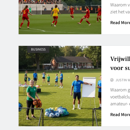
Waarom vr
ziet het 
Read Mor
BUSINESS
Vrijwi
voor s
JUSTIN 
Waarom goe
voetbalclu
amateur- 
Read Mor