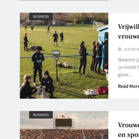
BUSINESS
Vrijwil
vrouwe
JUSTIN 
Waarom jo
Je merkt h
groei…
Read Mor
BUSINESS
Vrouwe
en spo