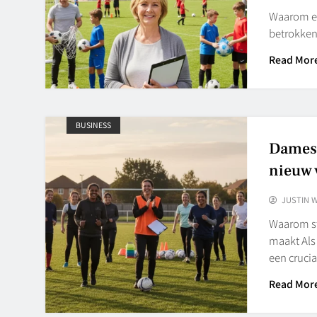
Waarom een
betrokken 
Read Mor
BUSINESS
Damesv
nieuw 
JUSTIN 
Waarom st
maakt Als
een cruci
Read Mor