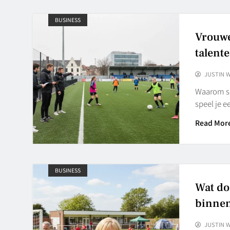
BUSINESS
Vrouwe
talente
JUSTIN 
Waarom sco
speel je e
Read Mor
BUSINESS
Wat do
binnen
JUSTIN 