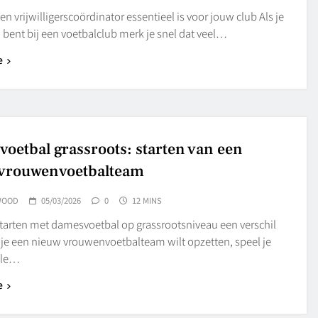
 vrijwilligerscoördinator essentieel is voor jouw club Als je
bent bij een voetbalclub merk je snel dat veel…
e
oetbal grassroots: starten van een
vrouwenvoetbalteam
WOOD
05/03/2026
0
12 MINS
arten met damesvoetbal op grassrootsniveau een verschil
 je een nieuw vrouwenvoetbalteam wilt opzetten, speel je
ale…
e