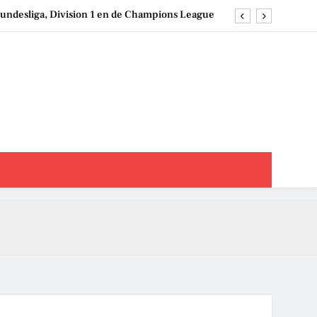
undesliga, Division 1 en de Champions League
ms in België: clubs, geschiedenis en speelstijl
ezen en interpreteren: een strategische aanpak
chappen op damesvoetbal: een praktische gids
undesliga, Division 1 en de Champions League
ms in België: clubs, geschiedenis en speelstijl
ezen en interpreteren: een strategische aanpak