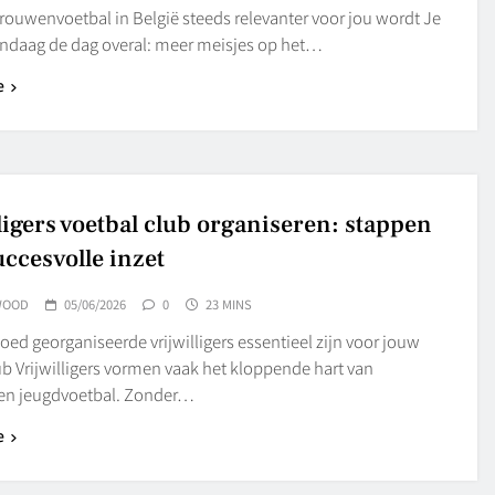
ouwenvoetbal in België steeds relevanter voor jou wordt Je
vandaag de dag overal: meer meisjes op het…
e
lligers voetbal club organiseren: stappen
uccesvolle inzet
WOOD
05/06/2026
0
23 MINS
d georganiseerde vrijwilligers essentieel zijn voor jouw
b Vrijwilligers vormen vaak het kloppende hart van
en jeugdvoetbal. Zonder…
e