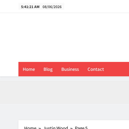
Skip
5:41:22 AM
08/06/2026
to
content
B
Home
Blog
Business
Contact
Home
Justin Wood
Page 5