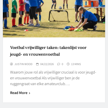
Voetbal vrijwilliger taken: takenlijst voor
jeugd- en vrouwenvoetbal
JUSTIN WOOD
04/22/2026
0
13 MINS
Waarom jouw rol als vrijwilliger cruciaal is voor jeugd-
en vrouwenvoetbal Als vrijwilliger ben je de
ruggengraat van elke amateurclub….
Read More