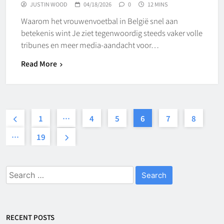
JUSTIN WOOD
04/18/2026
0
12 MINS
Waarom het vrouwenvoetbal in België snel aan
betekenis wint Je ziet tegenwoordig steeds vaker volle
tribunes en meer media-aandacht voor…
Read More
1
…
4
5
6
7
8
…
19
Search
for:
RECENT POSTS