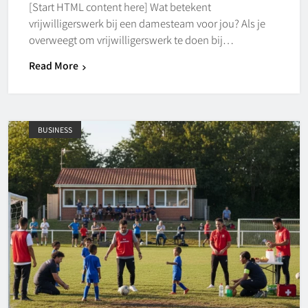
[Start HTML content here] Wat betekent
vrijwilligerswerk bij een damesteam voor jou? Als je
overweegt om vrijwilligerswerk te doen bij…
Read More
BUSINESS