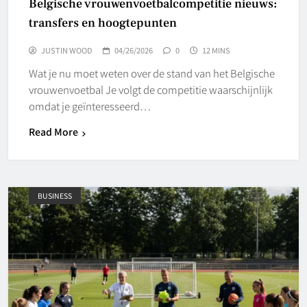
Belgische vrouwenvoetbalcompetitie nieuws:
transfers en hoogtepunten
JUSTIN WOOD
04/26/2026
0
12 MINS
Wat je nu moet weten over de stand van het Belgische
vrouwenvoetbal Je volgt de competitie waarschijnlijk
omdat je geïnteresseerd…
Read More
BUSINESS