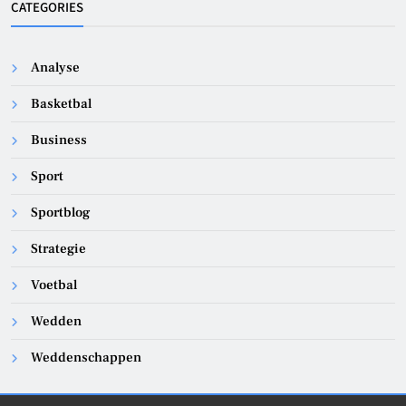
CATEGORIES
Analyse
Basketbal
Business
Sport
Sportblog
Strategie
Voetbal
Wedden
Weddenschappen