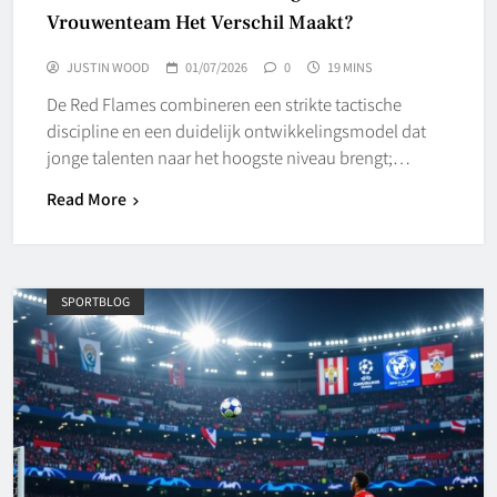
Vrouwenteam Het Verschil Maakt?
JUSTIN WOOD
01/07/2026
0
19 MINS
De Red Flames combineren een strikte tactische
discipline en een duidelijk ontwikkelingsmodel dat
jonge talenten naar het hoogste niveau brengt;…
Read More
SPORTBLOG