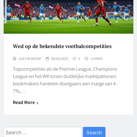
Wed op de bekendste voetbalcompetities
JUSTIN WOOD
09/06/2025
0
13 MINS
Topcompetities als de Premier League, Champions
League en het WK tonen duidelijke marktpatronen:
bookmakers hanteren doorgaans een marge van 4–
7%,…
Read More
Search