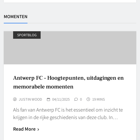
MOMENTEN
SPORTBLOG
Antwerp FC – Hoogtepunten, uitdagingen en
memorabele momenten
JUSTIN WOOD
04/11/2025
0
19 MINS
Als fan van Antwerp FC is het essentieel om inzicht te
krijgen in de rijke geschiedenis van deze club. In…
Read More