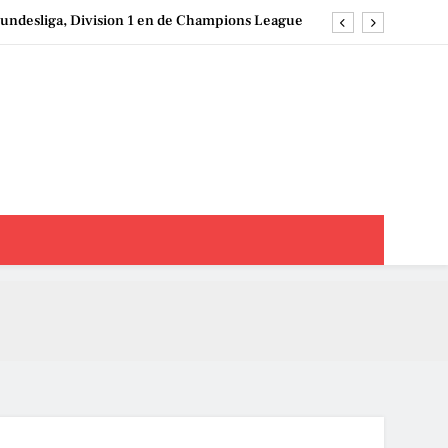
undesliga, Division 1 en de Champions League
ms in België: clubs, geschiedenis en speelstijl
ezen en interpreteren: een strategische aanpak
chappen op damesvoetbal: een praktische gids
undesliga, Division 1 en de Champions League
ms in België: clubs, geschiedenis en speelstijl
ezen en interpreteren: een strategische aanpak