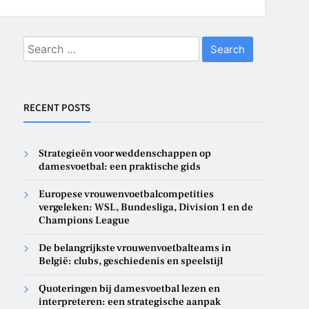
Search
for:
RECENT POSTS
Strategieën voor weddenschappen op
damesvoetbal: een praktische gids
Europese vrouwenvoetbalcompetities
vergeleken: WSL, Bundesliga, Division 1 en de
Champions League
De belangrijkste vrouwenvoetbalteams in
België: clubs, geschiedenis en speelstijl
Quoteringen bij damesvoetbal lezen en
interpreteren: een strategische aanpak