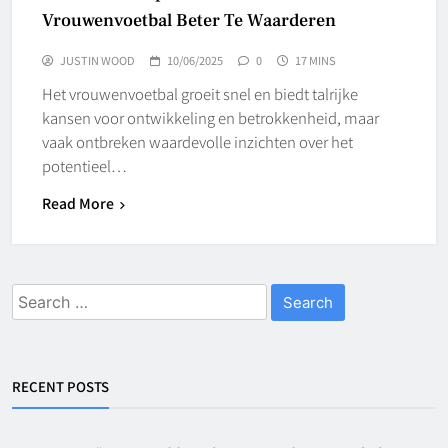
Vrouwenvoetbal Beter Te Waarderen
JUSTIN WOOD
10/06/2025
0
17 MINS
Het vrouwenvoetbal groeit snel en biedt talrijke
kansen voor ontwikkeling en betrokkenheid, maar
vaak ontbreken waardevolle inzichten over het
potentieel…
Read More
Search
for:
RECENT POSTS