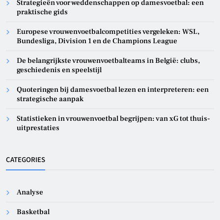
Strategieën voor weddenschappen op damesvoetbal: een
praktische gids
Europese vrouwenvoetbalcompetities vergeleken: WSL,
Bundesliga, Division 1 en de Champions League
De belangrijkste vrouwenvoetbalteams in België: clubs,
geschiedenis en speelstijl
Quoteringen bij damesvoetbal lezen en interpreteren: een
strategische aanpak
Statistieken in vrouwenvoetbal begrijpen: van xG tot thuis-
uitprestaties
CATEGORIES
Analyse
Basketbal