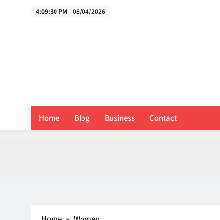
Skip
4:09:30 PM
08/04/2026
to
content
B
Home
Blog
Business
Contact
Home
Women