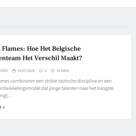
 Flames: Hoe Het Belgische
nteam Het Verschil Maakt?
WOOD
01/07/2026
0
19 MINS
mes combineren een strikte tactische discipline en een
 ontwikkelingsmodel dat jonge talenten naar het hoogste
engt;…
e