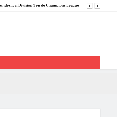
undesliga, Division 1 en de Champions League
ms in België: clubs, geschiedenis en speelstijl
ezen en interpreteren: een strategische aanpak
chappen op damesvoetbal: een praktische gids
undesliga, Division 1 en de Champions League
ms in België: clubs, geschiedenis en speelstijl
ezen en interpreteren: een strategische aanpak