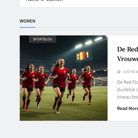
WOMEN
SPORTBLOG
De Red
Vrouwe
JUSTIN 
De Red Fla
duidelijk
niveau br
Read Mor