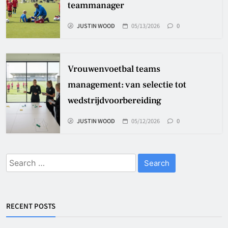
teammanager
JUSTIN WOOD
05/13/2026
0
Vrouwenvoetbal teams
management: van selectie tot
wedstrijdvoorbereiding
JUSTIN WOOD
05/12/2026
0
Search
for:
RECENT POSTS