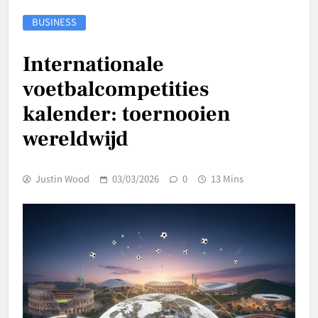
BUSINESS
Internationale
voetbalcompetities
kalender: toernooien
wereldwijd
Justin Wood
03/03/2026
0
13 Mins