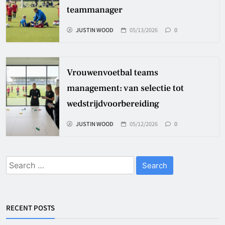
teammanager
JUSTIN WOOD
05/13/2026
0
Vrouwenvoetbal teams
management: van selectie tot
wedstrijdvoorbereiding
JUSTIN WOOD
05/12/2026
0
Search
for:
RECENT POSTS