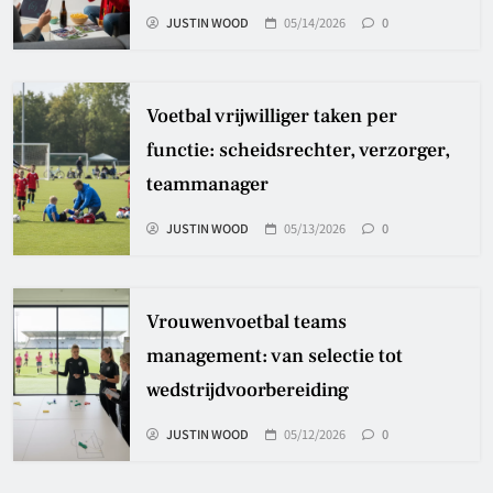
JUSTIN WOOD
05/14/2026
0
Voetbal vrijwilliger taken per
functie: scheidsrechter, verzorger,
teammanager
JUSTIN WOOD
05/13/2026
0
Vrouwenvoetbal teams
management: van selectie tot
wedstrijdvoorbereiding
JUSTIN WOOD
05/12/2026
0