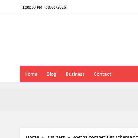
Skip
1:09:51 PM
08/05/2026
to
content
B
Home
Blog
Business
Contact
Home
Business
Voetbalcompetities
schema dow