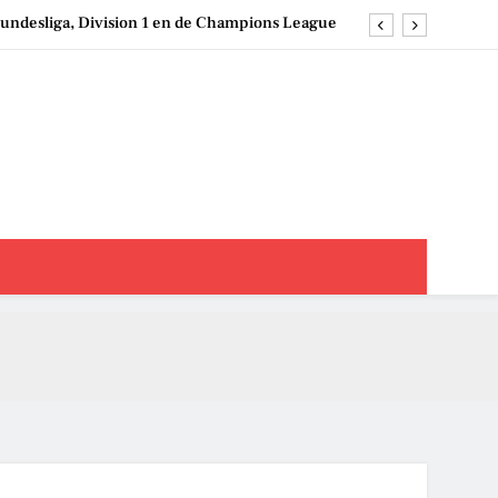
undesliga, Division 1 en de Champions League
ms in België: clubs, geschiedenis en speelstijl
ezen en interpreteren: een strategische aanpak
chappen op damesvoetbal: een praktische gids
undesliga, Division 1 en de Champions League
ms in België: clubs, geschiedenis en speelstijl
ezen en interpreteren: een strategische aanpak