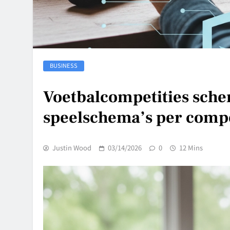
BUSINESS
Voetbalcompetities sch
speelschema’s per compe
Justin Wood
03/14/2026
0
12 Mins