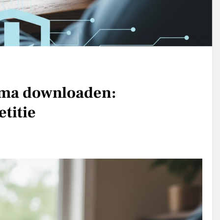
ema downloaden:
titie