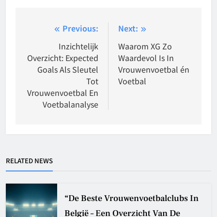
Post
Previous:
Next:
navigation
Inzichtelijk
Waarom XG Zo
Overzicht: Expected
Waardevol Is In
Goals Als Sleutel
Vrouwenvoetbal én
Tot
Voetbal
Vrouwenvoetbal En
Voetbalanalyse
RELATED NEWS
“De Beste Vrouwenvoetbalclubs In
België – Een Overzicht Van De