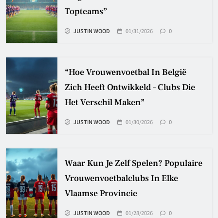
Topteams”
JUSTIN WOOD
01/31/2026
0
“Hoe Vrouwenvoetbal In België
Zich Heeft Ontwikkeld – Clubs Die
Het Verschil Maken”
JUSTIN WOOD
01/30/2026
0
Waar Kun Je Zelf Spelen? Populaire
Vrouwenvoetbalclubs In Elke
Vlaamse Provincie
JUSTIN WOOD
01/28/2026
0