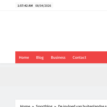
Skip
1:57:42 AM
08/04/2026
to
content
B
Home
Blog
Business
Contact
Home
Sportblog
De invloed van buitenlandse s