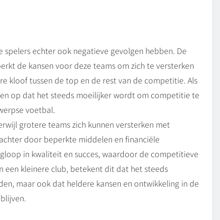
se spelers echter ook negatieve gevolgen hebben. De
perkt de kansen voor deze teams om zich te versterken
ere kloof tussen de top en de rest van de competitie. Als
hien op dat het steeds moeilijker wordt om competitie te
erpse voetbal.
erwijl grotere teams zich kunnen versterken met
k achter door beperkte middelen en financiële
ugloop in kwaliteit en succes, waardoor de competitieve
n een kleinere club, betekent dit dat het steeds
den, maar ook dat heldere kansen en ontwikkeling in de
lijven.