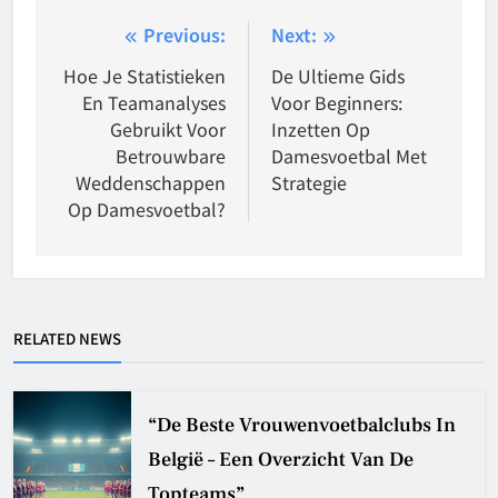
Post
Previous:
Next:
navigation
Hoe Je Statistieken
De Ultieme Gids
En Teamanalyses
Voor Beginners:
Gebruikt Voor
Inzetten Op
Betrouwbare
Damesvoetbal Met
Weddenschappen
Strategie
Op Damesvoetbal?
RELATED NEWS
“De Beste Vrouwenvoetbalclubs In
België – Een Overzicht Van De
Topteams”