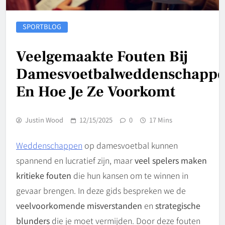
SPORTBLOG
Veelgemaakte Fouten Bij
Damesvoetbalweddenschapp
En Hoe Je Ze Voorkomt
Justin Wood
12/15/2025
0
17 Mins
Weddenschappen
op damesvoetbal kunnen
spannend en lucratief zijn, maar
veel spelers maken
kritieke fouten
die hun kansen om te winnen in
gevaar brengen. In deze gids bespreken we de
veelvoorkomende misverstanden
en
strategische
blunders
die je moet vermijden. Door deze fouten