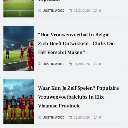
JUSTIN WOOD
01/31/2026
0
“Hoe Vrouwenvoetbal In België
Zich Heeft Ontwikkeld – Clubs Die
Het Verschil Maken”
JUSTIN WOOD
01/30/2026
0
Waar Kun Je Zelf Spelen? Populaire
Vrouwenvoetbalclubs In Elke
Vlaamse Provincie
JUSTIN WOOD
01/28/2026
0