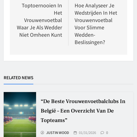
navigation
Toptoernooien In
Hoe Analyseer Je
Het
Wedstrijden In Het
Vrouwenvoetbal
Vrouwenvoetbal
Waar Je Als Wedder
Voor Slimme
Niet Omheen Kunt
Wedden-
Beslissingen?
RELATED NEWS
“De Beste Vrouwenvoetbalclubs In
België – Een Overzicht Van De
Topteams”
JUSTIN WOOD
01/31/2026
0