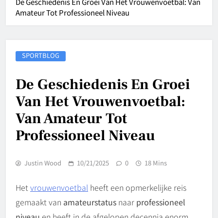
De Geschiedenis En Groei Van Het Vrouwenvoetbal: Van
Amateur Tot Professioneel Niveau
SPORTBLOG
De Geschiedenis En Groei
Van Het Vrouwenvoetbal:
Van Amateur Tot
Professioneel Niveau
Justin Wood
10/21/2025
0
18 Mins
Het
vrouwenvoetbal
heeft een opmerkelijke reis
gemaakt van
amateurstatus
naar
professioneel
niveau
en heeft in de afgelopen decennia enorm