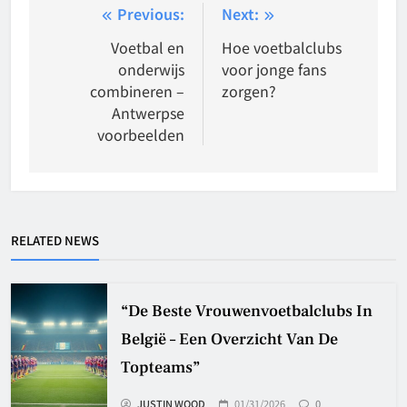
Post
Previous:
Next:
navigation
Voetbal en
Hoe voetbalclubs
onderwijs
voor jonge fans
combineren –
zorgen?
Antwerpse
voorbeelden
RELATED NEWS
“De Beste Vrouwenvoetbalclubs In
België – Een Overzicht Van De
Topteams”
JUSTIN WOOD
01/31/2026
0