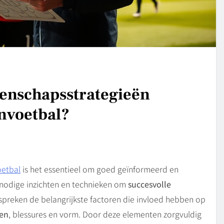
enschapsstrategieën
nvoetbal?
etbal
is het essentieel om goed geïnformeerd en
e nodige inzichten en technieken om
succesvolle
preken de belangrijkste factoren die invloed hebben op
ken
, blessures en vorm. Door deze elementen zorgvuldig