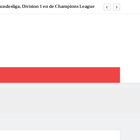
undesliga, Division 1 en de Champions League
ms in België: clubs, geschiedenis en speelstijl
ezen en interpreteren: een strategische aanpak
chappen op damesvoetbal: een praktische gids
undesliga, Division 1 en de Champions League
ms in België: clubs, geschiedenis en speelstijl
ezen en interpreteren: een strategische aanpak