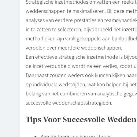
Strategische inzetmethodes omvatten een reeks t
weddenschappen te maximaliseren. Bij deze meth
analyses van eerdere prestaties en teamdynamiek
in te zetten te selecteren, bijvoorbeeld het inze
methodieken zijn vaak gekoppeld aan bankrollbeh
verdelen over meerdere weddenschappen.
Een effectieve strategische inzetmethode is bijvo
de inzet verdubbeld wordt na een verlies, zodat 
Daarnaast zouden weders ook kunnen kijken naar
op individuele wedstrijden, wat kan helpen bij het
belang van het combineren van analytische gegev
succesvolle weddenschapsstrategieën.
Tips Voor Succesvolle Wedden
Ken de teams
en hun prestaties.