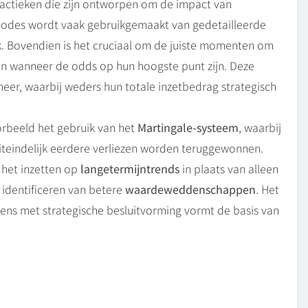
actieken die zijn ontworpen om de impact van
odes wordt vaak gebruikgemaakt van gedetailleerde
. Bovendien is het cruciaal om de juiste momenten om
tten wanneer de odds op hun hoogste punt zijn. Deze
eer, waarbij weders hun totale inzetbedrag strategisch
orbeeld het gebruik van het
Martingale-systeem
, waarbij
uiteindelijk eerdere verliezen worden teruggewonnen.
 het inzetten op
langetermijntrends
in plaats van alleen
 identificeren van betere
waardeweddenschappen
. Het
ens met strategische besluitvorming vormt de basis van