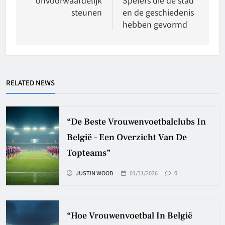
steunen
en de geschiedenis
hebben gevormd
RELATED NEWS
“De Beste Vrouwenvoetbalclubs In
België – Een Overzicht Van De
Topteams”
JUSTIN WOOD
01/31/2026
0
“Hoe Vrouwenvoetbal In België