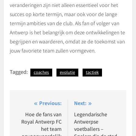
veranderingen zijn niet alleen essentieel voor het
succes op korte termijn, maar ook voor de lange
termijn ambities van de club. Als fan of volger van
Antwerp is het belangrijk om deze ontwikkelingen te
begrijpen en waarderen, omdat ze de toekomst van
jouw favoriete team zullen vormgeven.
Tagged:
coaches
evolutie
tactiek
Post
Previous:
Next:
navigation
Hoe de fans van
Legendarische
Royal Antwerp FC
Antwerpse
het team
voetballers –
onvoorwaardelijk
Spelers die de stad