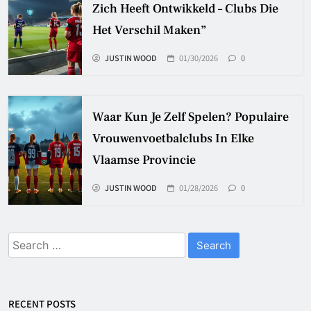
Zich Heeft Ontwikkeld – Clubs Die
Het Verschil Maken”
JUSTIN WOOD
01/30/2026
0
Waar Kun Je Zelf Spelen? Populaire
Vrouwenvoetbalclubs In Elke
Vlaamse Provincie
JUSTIN WOOD
01/28/2026
0
Search
for:
RECENT POSTS