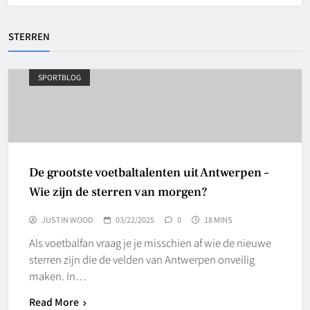
STERREN
SPORTBLOG
De grootste voetbaltalenten uit Antwerpen –
Wie zijn de sterren van morgen?
JUSTIN WOOD
03/22/2025
0
18 MINS
Als voetbalfan vraag je je misschien af wie de nieuwe
sterren zijn die de velden van Antwerpen onveilig
maken. In…
Read More